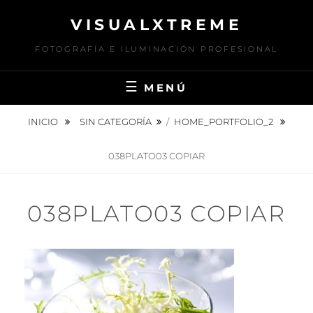
Saltar
VISUALXTREME
al
contenido
FOTOGRAFÍA E ILUMINACIÓN PROFESIONAL
MENÚ
INICIO
SIN CATEGORÍA
/
HOME_PORTFOLIO_2
038PLATO03 COPIAR
038PLATO03 COPIAR