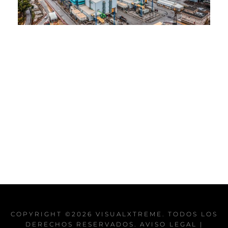
COPYRIGHT ©2026
VISUALXTREME
. TODOS LOS
DERECHOS RESERVADOS.
AVISO LEGAL
|