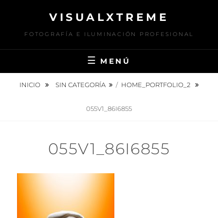
Saltar
VISUALXTREME
al
contenido
FOTOGRAFÍA E ILUMINACIÓN PROFESIONAL
MENÚ
INICIO
SIN CATEGORÍA
/
HOME_PORTFOLIO_2
055V1_86I6855
055V1_86I6855