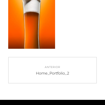
Navegación
ANTERIOR
de
Entrada
Home_Portfolio_2
anterior:
entradas