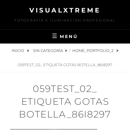
Saltar
VISUALXTREME
al
contenido
FOTOGRAFÍA E ILUMINACIÓN PROFESIONAL
MENÚ
INICIO
SIN CATEGORÍA
/
HOME_PORTFOLIO_2
059TEST_02_ ETIQUETA GOTAS BOTELLA_86I8297
059TEST_02_
ETIQUETA GOTAS
BOTELLA_86I8297