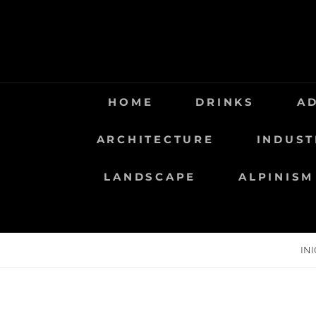
Saltar
al
contenido
HOME
DRINKS
A
ARCHITECTURE
INDUST
LANDSCAPE
ALPINISM
IN