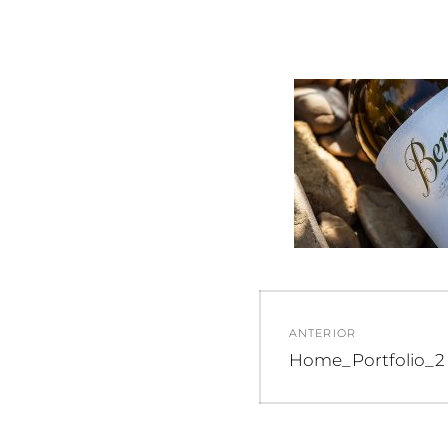
Navegació
ANTERIOR
de
Entrada
Home_Portfolio_2
anterior:
entradas