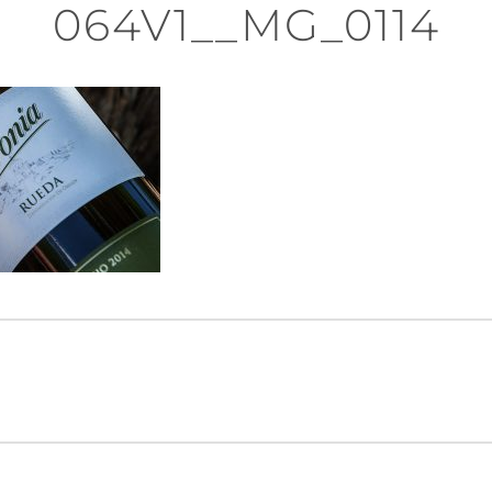
064V1__MG_0114
n