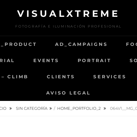
VISUALXTREME
FOTOGRAFÍA E ILUMINACIÓN PROFESIONAL
D_PRODUCT
AD_CAMPAIGNS
FO
RIAL
EVENTS
PORTRAIT
S
 – CLIMB
CLIENTS
SERVICES
AVISO LEGAL
ICIO
SIN CATEGORÍA
/
HOME_PORTFOLIO_2
064V1__MG_0