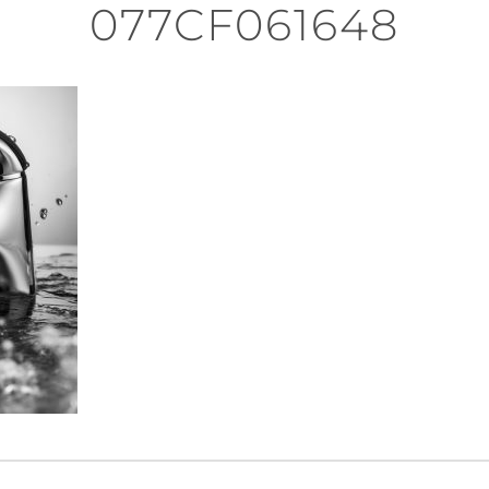
077CF061648
n