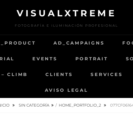
VISUALXTREME
FOTOGRAFÍA E ILUMINACIÓN PROFESIONAL
D_PRODUCT
AD_CAMPAIGNS
FO
RIAL
EVENTS
PORTRAIT
S
 – CLIMB
CLIENTS
SERVICES
AVISO LEGAL
NICIO
SIN CATEGORÍA
/
HOME_PORTFOLIO_2
077CF0616