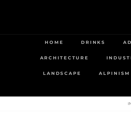
Saltar
al
contenido
HOME
DRINKS
A
ARCHITECTURE
INDUST
LANDSCAPE
ALPINISM
I