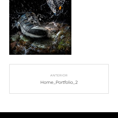
Navegación
ANTERIOR
de
Entrada
Home_Portfolio_2
anterior:
entradas