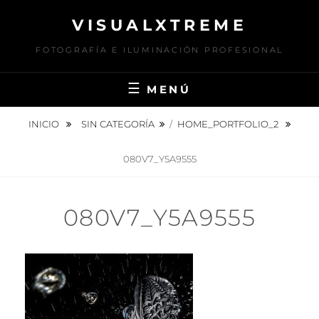
Saltar
VISUALXTREME
al
contenido
FOTOGRAFÍA E ILUMINACIÓN PROFESIONAL
MENÚ
INICIO
SIN CATEGORÍA
/
HOME_PORTFOLIO_2
080V7_Y5A9555
080V7_Y5A9555