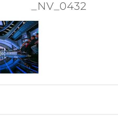
_NV_0432
n