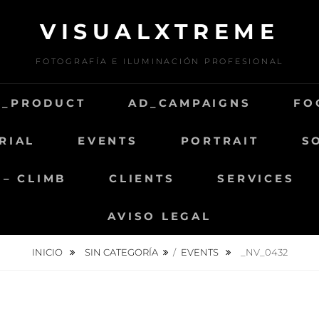
VISUALXTREME
FOTOGRAFÍA E ILUMINACIÓN PROFESIONAL
D_PRODUCT
AD_CAMPAIGNS
FO
RIAL
EVENTS
PORTRAIT
S
 – CLIMB
CLIENTS
SERVICES
AVISO LEGAL
INICIO
SIN CATEGORÍA
/
EVENTS
_NV_0432