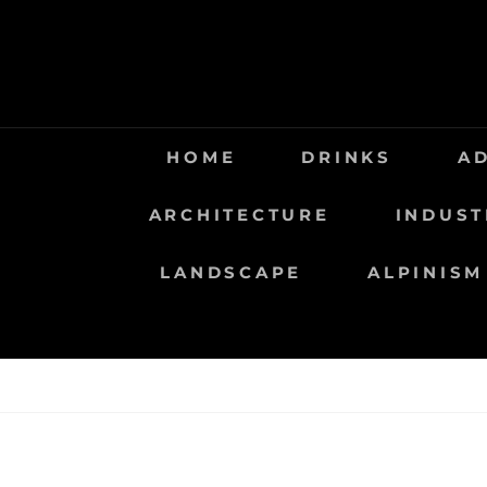
Saltar
al
contenido
HOME
DRINKS
A
ARCHITECTURE
INDUST
LANDSCAPE
ALPINISM