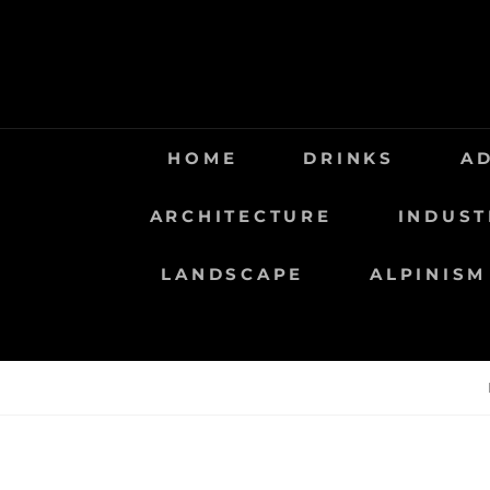
Saltar
al
contenido
HOME
DRINKS
A
ARCHITECTURE
INDUST
LANDSCAPE
ALPINISM