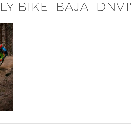
LY BIKE_BAJA_DNV1
n