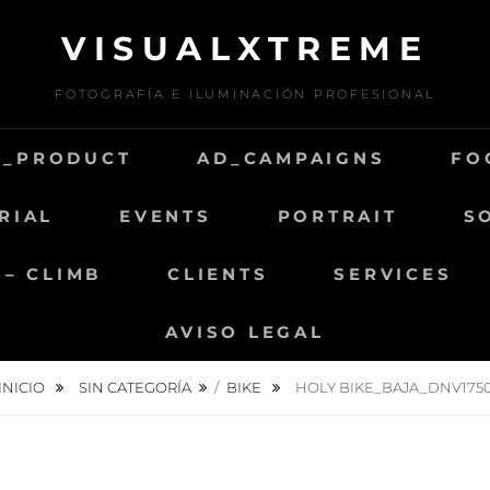
VISUALXTREME
FOTOGRAFÍA E ILUMINACIÓN PROFESIONAL
D_PRODUCT
AD_CAMPAIGNS
FO
RIAL
EVENTS
PORTRAIT
S
 – CLIMB
CLIENTS
SERVICES
AVISO LEGAL
INICIO
SIN CATEGORÍA
/
BIKE
HOLY BIKE_BAJA_DNV175