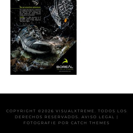
COPYRIGHT ©2026
VISUALXTREME
. TODOS LOS
DERECHOS RESERVADOS.
AVISO LEGAL
|
FOTOGRAFIE POR
CATCH THEMES