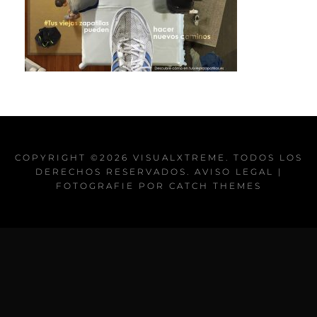
COPYRIGHT ©2026
VISUALXTREME
. TODOS LOS
DERECHOS RESERVADOS.
AVISO LEGAL
|
FOTOGRAFIE POR
CATCH THEMES