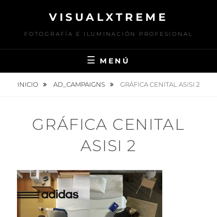
Saltar
VISUALXTREME
al
contenido
FOTOGRAFÍA E ILUMINACIÓN PROFESIONAL
MENÚ
INICIO
AD_CAMPAIGNS
GRÁFICA CENITAL ASISI 2
GRÁFICA CENITAL
ASISI 2