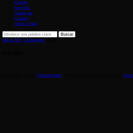
Clients
Services
About me
Contact
Aviso Legal
Buscar:
Buscar
Inicio
AD_Campaigns
ruedas
ruedas
Copyright ©2026
Visualxtreme
. Todos los derechos reservados.
Avis
Scroll
arriba