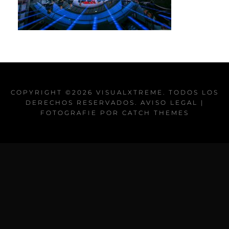
COPYRIGHT ©2026
VISUALXTREME
. TODOS LOS
DERECHOS RESERVADOS.
AVISO LEGAL
|
FOTOGRAFIE POR
CATCH THEMES