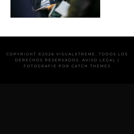
COPYRIGHT ©2026
VISUALXTREME
. TODOS LOS
DERECHOS RESERVADOS.
AVISO LEGAL
|
FOTOGRAFIE POR
CATCH THEMES