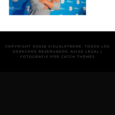
COPYRIGHT ©2026
VISUALXTREME
. TODOS LOS
DERECHOS RESERVADOS.
AVISO LEGAL
|
FOTOGRAFIE POR
CATCH THEMES