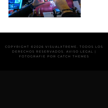
COPYRIGHT ©2026
VISUALXTREME
. TODOS LOS
DERECHOS RESERVADOS.
AVISO LEGAL
|
FOTOGRAFIE POR
CATCH THEMES