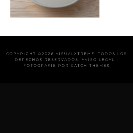
COPYRIGHT ©2026
VISUALXTREME
. TODOS LOS
DERECHOS RESERVADOS.
AVISO LEGAL
|
FOTOGRAFIE POR
CATCH THEMES