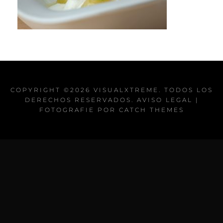
COPYRIGHT ©2026
VISUALXTREME
. TODOS LOS
DERECHOS RESERVADOS.
AVISO LEGAL
|
FOTOGRAFIE POR
CATCH THEMES