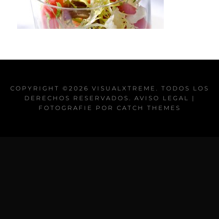
COPYRIGHT ©2026
VISUALXTREME
. TODOS LOS
DERECHOS RESERVADOS.
AVISO LEGAL
|
FOTOGRAFIE POR
CATCH THEMES