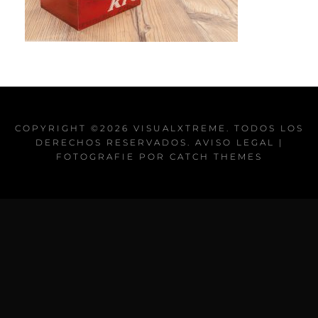
COPYRIGHT ©2026
VISUALXTREME
. TODOS LOS
DERECHOS RESERVADOS.
AVISO LEGAL
|
FOTOGRAFIE POR
CATCH THEMES