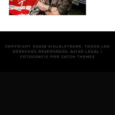
COPYRIGHT ©2026
VISUALXTREME
. TODOS LOS
DERECHOS RESERVADOS.
AVISO LEGAL
|
FOTOGRAFIE POR
CATCH THEMES