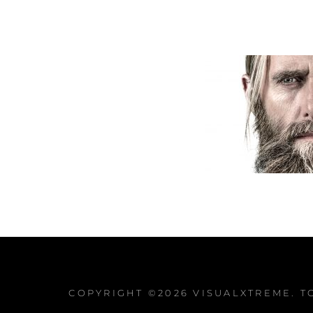
COPYRIGHT ©2026
VISUALXTREME
. 