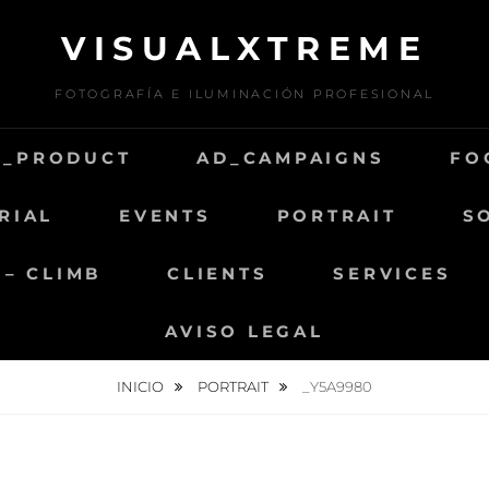
VISUALXTREME
FOTOGRAFÍA E ILUMINACIÓN PROFESIONAL
D_PRODUCT
AD_CAMPAIGNS
FO
RIAL
EVENTS
PORTRAIT
S
 – CLIMB
CLIENTS
SERVICES
AVISO LEGAL
INICIO
PORTRAIT
_Y5A9980