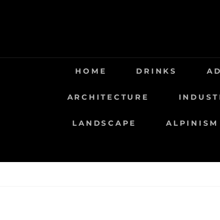
Saltar
al
contenido
HOME
DRINKS
A
ARCHITECTURE
INDUST
LANDSCAPE
ALPINISM