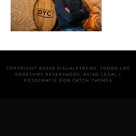
COPYRIGHT ©2026
VISUALXTREME
. TODOS LOS
DERECHOS RESERVADOS.
AVISO LEGAL
|
FOTOGRAFIE POR
CATCH THEMES