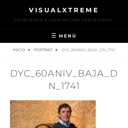
Saltar
VISUALXTREME
al
contenido
FOTOGRAFÍA E ILUMINACIÓN PROFESIONAL
MENÚ
INICIO
PORTRAIT
DYC_60ANIV_BAJA_DN_1741
DYC_60ANIV_BAJA_D
N_1741