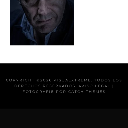
COPYRIGHT ©2026
VISUALXTREME
. TODOS LOS
DERECHOS RESERVADOS.
AVISO LEGAL
|
FOTOGRAFIE POR
CATCH THEMES