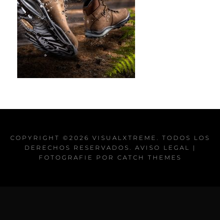
COPYRIGHT ©2026
VISUALXTREME
. TODOS LOS
DERECHOS RESERVADOS.
AVISO LEGAL
|
FOTOGRAFIE POR
CATCH THEMES