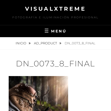
Saltar
VISUALXTREME
al
contenido
FOTOGRAFÍA E ILUMINACIÓN PROFESIONAL
MENÚ
INICIO
AD_PRODUCT
DN_0073_8_FINAL
DN_0073_8_FINAL