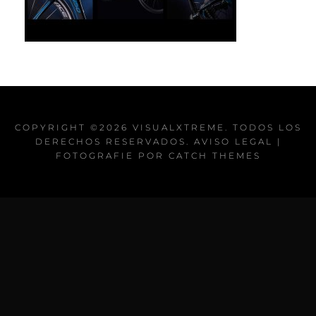
COPYRIGHT ©2026
VISUALXTREME
. TODOS LOS
DERECHOS RESERVADOS.
AVISO LEGAL
|
FOTOGRAFIE POR
CATCH THEMES