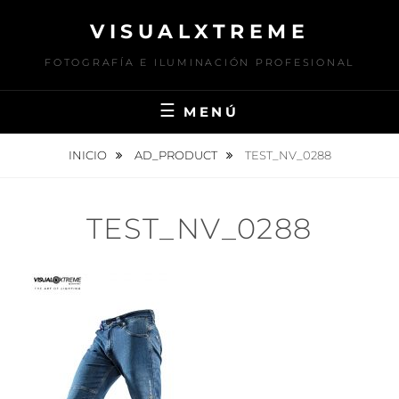
Saltar
VISUALXTREME
al
contenido
FOTOGRAFÍA E ILUMINACIÓN PROFESIONAL
MENÚ
INICIO
AD_PRODUCT
TEST_NV_0288
TEST_NV_0288