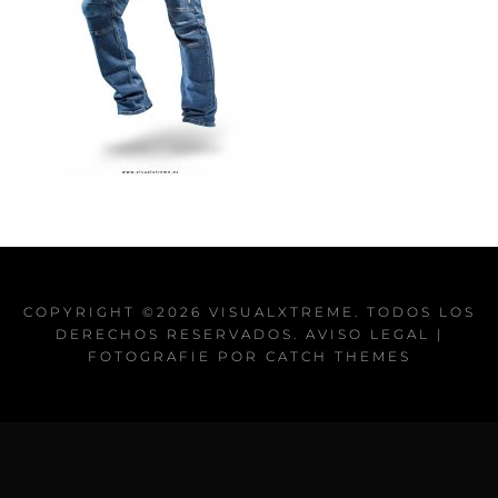
COPYRIGHT ©2026
VISUALXTREME
. TODOS LOS
DERECHOS RESERVADOS.
AVISO LEGAL
|
FOTOGRAFIE POR
CATCH THEMES