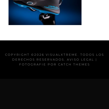
COPYRIGHT ©2026
VISUALXTREME
. TODOS LOS
DERECHOS RESERVADOS.
AVISO LEGAL
|
FOTOGRAFIE POR
CATCH THEMES