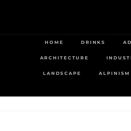
Saltar
al
contenido
HOME
DRINKS
A
ARCHITECTURE
INDUST
LANDSCAPE
ALPINISM