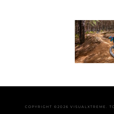
COPYRIGHT ©2026
VISUALXTREME
. 