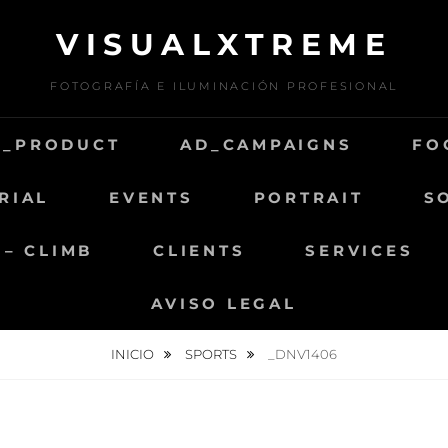
VISUALXTREME
FOTOGRAFÍA E ILUMINACIÓN PROFESIONAL
D_PRODUCT
AD_CAMPAIGNS
FO
RIAL
EVENTS
PORTRAIT
S
 – CLIMB
CLIENTS
SERVICES
AVISO LEGAL
INICIO
SPORTS
_DNV1406