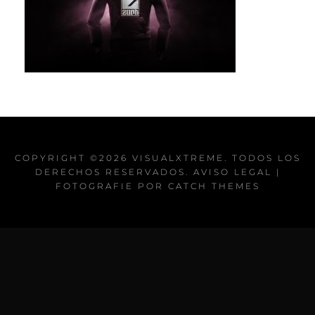
COPYRIGHT ©2026
VISUALXTREME
. TODOS LOS
DERECHOS RESERVADOS.
AVISO LEGAL
|
FOTOGRAFIE POR
CATCH THEMES