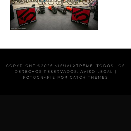
COPYRIGHT ©2026
VISUALXTREME
. TODOS LOS
DERECHOS RESERVADOS.
AVISO LEGAL
|
FOTOGRAFIE POR
CATCH THEMES