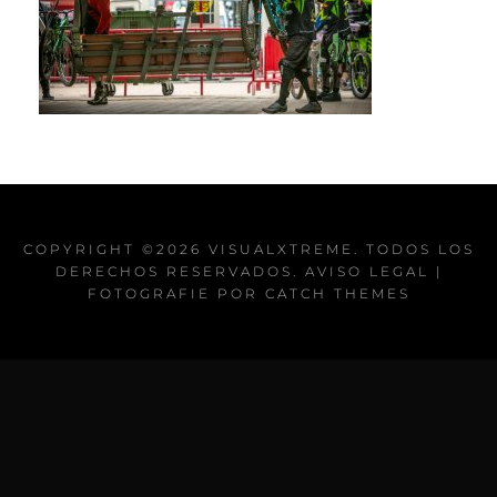
COPYRIGHT ©2026
VISUALXTREME
. TODOS LOS
DERECHOS RESERVADOS.
AVISO LEGAL
|
FOTOGRAFIE POR
CATCH THEMES