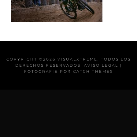
COPYRIGHT ©2026
VISUALXTREME
. TODOS LOS
DERECHOS RESERVADOS.
AVISO LEGAL
|
FOTOGRAFIE POR
CATCH THEMES