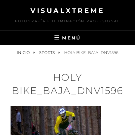
Saltar
VISUALXTREME
al
contenido
FOTOGRAFÍA E ILUMINACIÓN PROFESIONAL
MENÚ
INICIO
SPORTS
HOLY BIKE_BAJA_DNV1596
HOLY
BIKE_BAJA_DNV1596