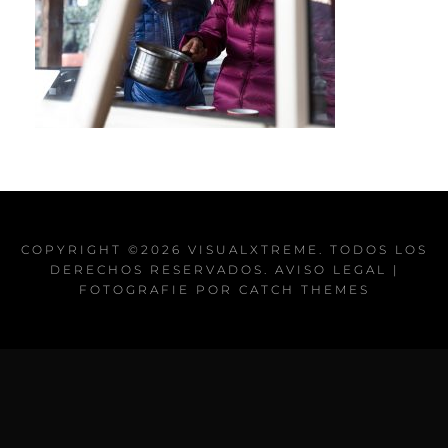
COPYRIGHT ©2026
VISUALXTREME
. TODOS LOS
DERECHOS RESERVADOS.
AVISO LEGAL
|
FOTOGRAFIE POR
CATCH THEMES