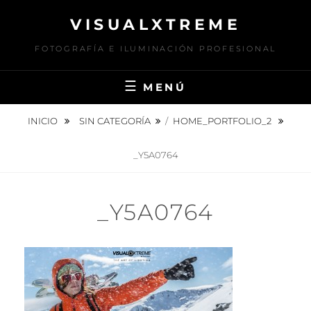
Saltar
VISUALXTREME
al
contenido
FOTOGRAFÍA E ILUMINACIÓN PROFESIONAL
MENÚ
INICIO
SIN CATEGORÍA
/
HOME_PORTFOLIO_2
_Y5A0764
_Y5A0764