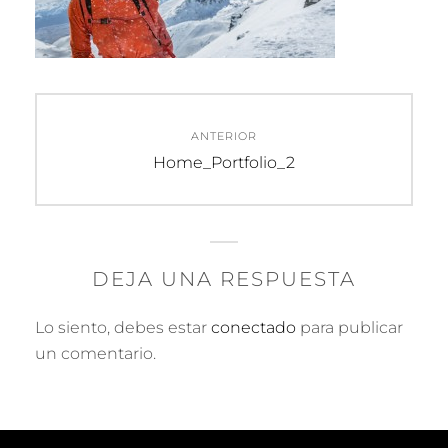
Navegación
ANTERIOR
de
Entrada
Home_Portfolio_2
anterior:
entradas
DEJA UNA RESPUESTA
Lo siento, debes estar
conectado
para publicar
un comentario.