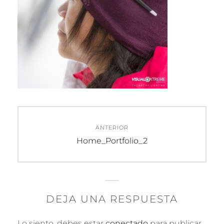
Navegación
ANTERIOR
de
Entrada
Home_Portfolio_2
anterior:
entradas
DEJA UNA RESPUESTA
Lo siento, debes estar
conectado
para publicar