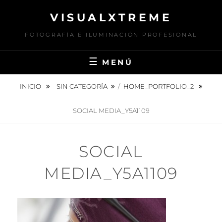
Saltar
VISUALXTREME
al
contenido
FOTOGRAFÍA E ILUMINACIÓN PROFESIONAL
MENÚ
INICIO
SIN CATEGORÍA
/
HOME_PORTFOLIO_2
SOCIAL MEDIA_Y5A1109
SOCIAL
MEDIA_Y5A1109