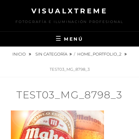
Saltar
VISUALXTREME
al
contenido
FOTOGRAFÍA E ILUMINACIÓN PROFESIONAL
MENÚ
INICIO
SIN CATEGORÍA
/
HOME_PORTFOLIO_2
TEST03_MG_8798_3
TEST03_MG_8798_3