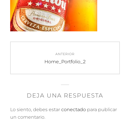
Navegación
ANTERIOR
de
Entrada
Home_Portfolio_2
anterior:
entradas
DEJA UNA RESPUESTA
Lo siento, debes estar
conectado
para publicar
un comentario.