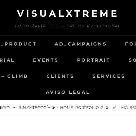
VISUALXTREME
FOTOGRAFÍA E ILUMINACIÓN PROFESIONAL
D_PRODUCT
AD_CAMPAIGNS
FO
RIAL
EVENTS
PORTRAIT
S
 – CLIMB
CLIENTS
SERVICES
AVISO LEGAL
NICIO
SIN CATEGORÍA
/
HOME_PORTFOLIO_2
V1__MG_96