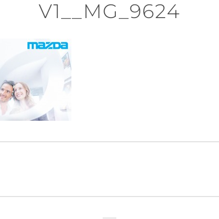
V1__MG_9624
n