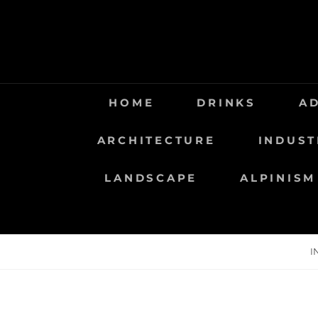
Saltar
al
contenido
HOME
DRINKS
A
ARCHITECTURE
INDUST
LANDSCAPE
ALPINISM
I