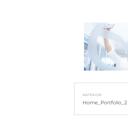
Navegació
ANTERIOR
de
Entrada
Home_Portfolio_2
anterior:
entradas