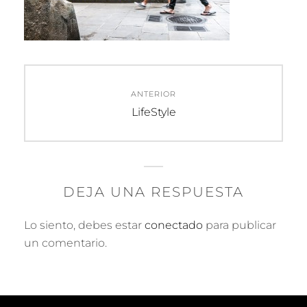
Navegación
ANTERIOR
de
Entrada
LifeStyle
anterior:
entradas
DEJA UNA RESPUESTA
Lo siento, debes estar
conectado
para publicar
un comentario.