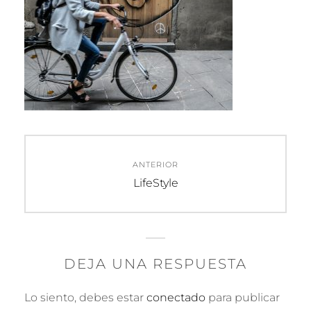
Navegación
ANTERIOR
de
Entrada
LifeStyle
anterior:
entradas
DEJA UNA RESPUESTA
Lo siento, debes estar
conectado
para publicar