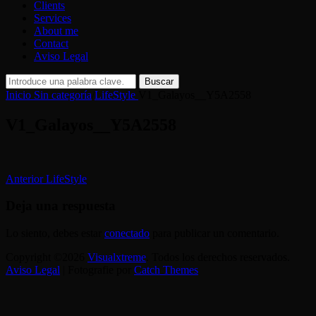
Clients
Services
About me
Contact
Aviso Legal
Buscar:
Buscar
Inicio
Sin categoría
/
LifeStyle
V1_Galayos__Y5A2558
V1_Galayos__Y5A2558
Navegación
Entrada
Anterior
LifeStyle
anterior:
de
Deja una respuesta
entradas
Lo siento, debes estar
conectado
para publicar un comentario.
Copyright ©2026
Visualxtreme
. Todos los derechos reservados.
Aviso Legal
| Fotografie por
Catch Themes
Scroll
arriba