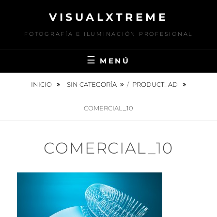
Saltar
VISUALXTREME
al
contenido
FOTOGRAFÍA E ILUMINACIÓN PROFESIONAL
MENÚ
INICIO
SIN CATEGORÍA
/
PRODUCT_AD
COMERCIAL_10
COMERCIAL_10