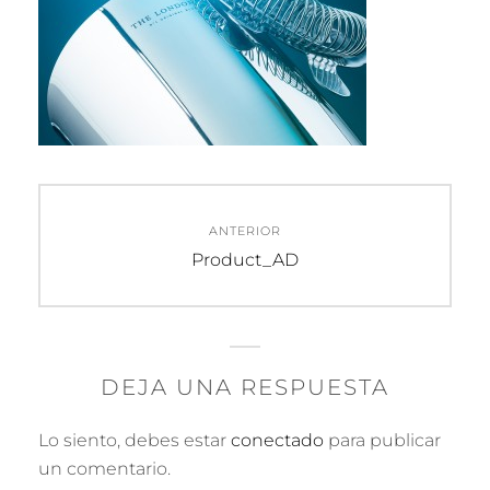
Navegación
ANTERIOR
de
Entrada
Product_AD
anterior:
entradas
DEJA UNA RESPUESTA
Lo siento, debes estar
conectado
para publicar
un comentario.