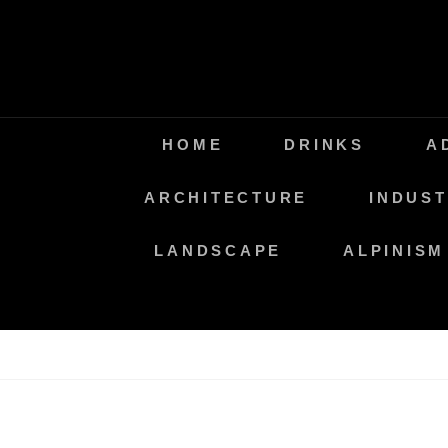
Saltar
al
contenido
HOME
DRINKS
A
ARCHITECTURE
INDUST
LANDSCAPE
ALPINISM