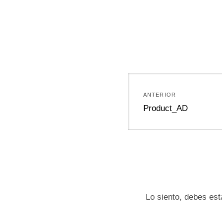
Navegación
ANTERIOR
de
Entrada
Product_AD
anterior:
entradas
Lo siento, debes es