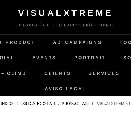
VISUALXTREME
FOTOGRAFÍA E ILUMINACIÓN PROFESIONAL
D_PRODUCT
AD_CAMPAIGNS
FO
RIAL
EVENTS
PORTRAIT
SO
 – CLIMB
CLIENTS
SERVICES
AVISO LEGAL
INICIO
SIN CATEGORÍA
/
PRODUCT_AD
VISUALXTREM_01