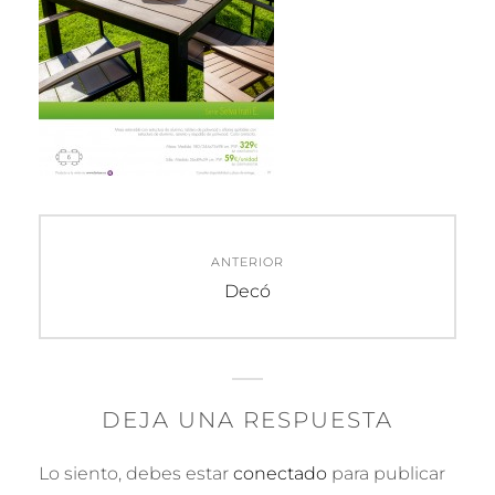
Navegación
ANTERIOR
de
Entrada
Decó
anterior:
entradas
DEJA UNA RESPUESTA
Lo siento, debes estar
conectado
para publicar