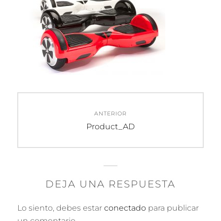
Navegación
ANTERIOR
de
Entrada
Product_AD
anterior:
entradas
DEJA UNA RESPUESTA
Lo siento, debes estar
conectado
para publicar
un comentario.