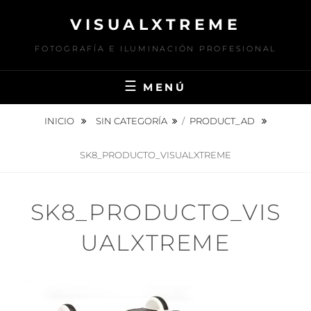
Saltar
VISUALXTREME
al
contenido
FOTOGRAFÍA E ILUMINACIÓN PROFESIONAL
MENÚ
INICIO
SIN CATEGORÍA
/
PRODUCT_AD
SK8_PRODUCTO_VISUALXTREME
SK8_PRODUCTO_VIS
UALXTREME