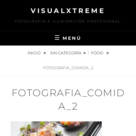
Saltar
VISUALXTREME
al
contenido
FOTOGRAFÍA E ILUMINACIÓN PROFESIONAL
MENÚ
INICIO
SIN CATEGORÍA
/
FOOD
FOTOGRAFIA_COMIDA_2
FOTOGRAFIA_COMID
A_2