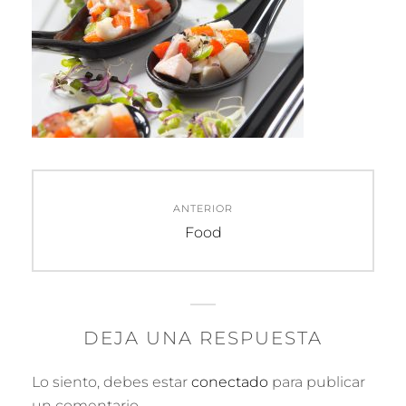
Navegación
ANTERIOR
de
Entrada
Food
anterior:
entradas
DEJA UNA RESPUESTA
Lo siento, debes estar
conectado
para publicar
un comentario.