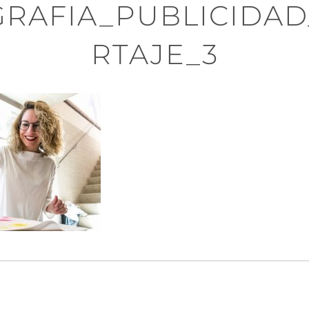
RAFIA_PUBLICIDA
RTAJE_3
n