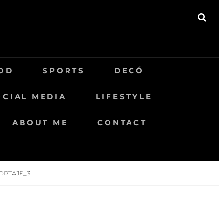
BU
OD
SPORTS
DECÓ
OCIAL MEDIA
LIFESTYLE
ABOUT ME
CONTACT
ORTAJE_3