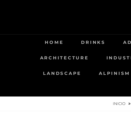
Saltar
al
contenido
HOME
DRINKS
A
ARCHITECTURE
INDUST
LANDSCAPE
ALPINISM
INICIO