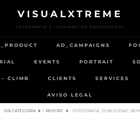
VISUALXTREME
FOTOGRAFÍA E ILUMINACIÓN PROFESIONAL
D_PRODUCT
AD_CAMPAIGNS
FO
RIAL
EVENTS
PORTRAIT
S
 – CLIMB
CLIENTS
SERVICES
AVISO LEGAL
SIN CATEGORÍA
/
REPORT
FOTOGRAFIA_PUBLICIDAD_REP