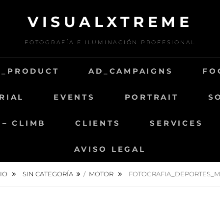
VISUALXTREME
FOTOGRAFÍA E ILUMINACIÓN PROFESIONAL
D_PRODUCT
AD_CAMPAIGNS
FO
RIAL
EVENTS
PORTRAIT
S
 – CLIMB
CLIENTS
SERVICES
AVISO LEGAL
CIO
SIN CATEGORÍA
/
MOTOR
FOTOGRAFIA_DEPORTES_M