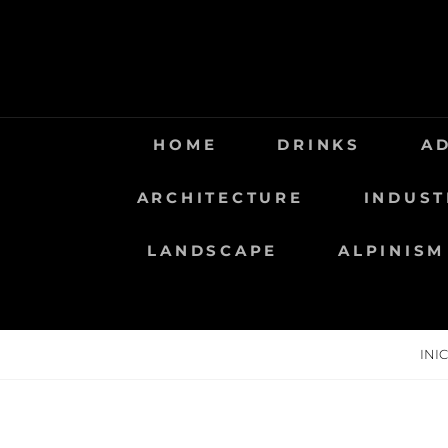
Saltar
al
contenido
HOME
DRINKS
A
ARCHITECTURE
INDUST
LANDSCAPE
ALPINISM
INI