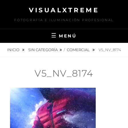
Saltar
VISUALXTREME
al
contenido
FOTOGRAFÍA E ILUMINACIÓN PROFESIONAL
MENÚ
INICIO
SIN CATEGORÍA
/
COMERCIAL
V5_NV_8174
V5_NV_8174