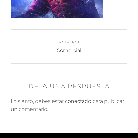
Navegación
ANTERIOR
de
Entrada
Comercial
anterior:
entradas
DEJA UNA RESPUESTA
Lo siento, debes estar
conectado
para publicar
un comentario.