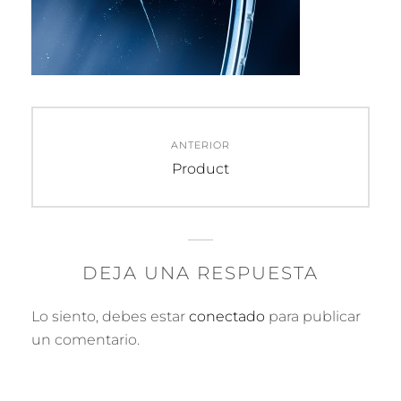
Navegación
ANTERIOR
de
Entrada
Product
anterior:
entradas
DEJA UNA RESPUESTA
Lo siento, debes estar
conectado
para publicar
un comentario.